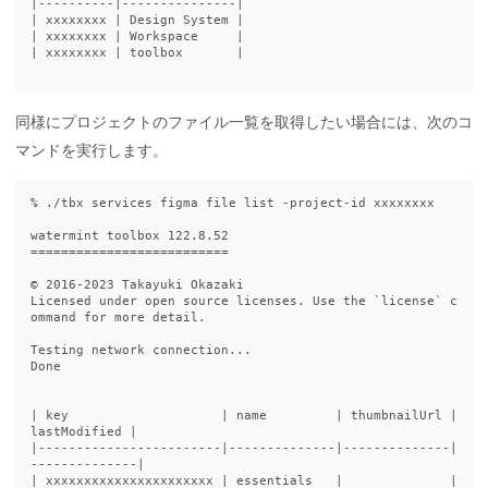
|----------|---------------|

| xxxxxxxx | Design System |

| xxxxxxxx | Workspace     |

| xxxxxxxx | toolbox       |

同様にプロジェクトのファイル一覧を取得したい場合には、次のコ
マンドを実行します。
% ./tbx services figma file list -project-id xxxxxxxx

watermint toolbox 122.8.52

==========================

© 2016-2023 Takayuki Okazaki

Licensed under open source licenses. Use the `license` c
ommand for more detail.

Testing network connection...

Done

| key                    | name         | thumbnailUrl | 
lastModified |

|------------------------|--------------|--------------|
--------------|

| xxxxxxxxxxxxxxxxxxxxxx | essentials   |              |              