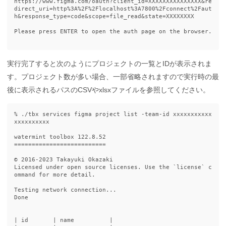
https://www.figma.com/oauth?client_id=XXXXXXXXXXXXXXX&re
direct_uri=http%3A%2F%2Flocalhost%3A7800%2Fconnect%2Faut
h&response_type=code&scope=file_read&state=XXXXXXXX

Please press ENTER to open the auth page on the browser.

実行完了すると次のようにプロジェクトの一覧とIDが表示されま
す。プロジェクト数が多い場合、一部省略されますので実行時の最
後に表示されるパスのCSVやxlsxファイルを参照してください。
% ./tbx services figma project list -team-id xxxxxxxxxxx
xxxxxxxxxx

watermint toolbox 122.8.52

==========================

© 2016-2023 Takayuki Okazaki

Licensed under open source licenses. Use the `license` c
ommand for more detail.

Testing network connection...

Done

| id       | name          |
