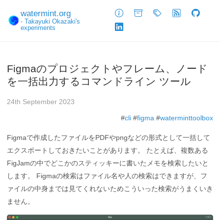
watermint.org
About
Archive
Tags
Feed
GitHub
- Takayuki Okazaki's
experiments
LinkedIn
Figmaのプロジェクトやフレーム、ノード
を一括出力するコマンドライン ツール
24th September 2023
#
cli
#
figma
#
waterminttoolbox
Figmaで作成したファイルをPDFやpngなどの形式として一括して
エクスポートしておきたいことがあります。 たとえば、複数ある
FigJamの中でどこかのスティッキーに書いたメモを検索したいと
します。 Figmaの検索はファイル名や人の検索はできますが、フ
ァイルの中身までは見てくれないためこういった検索がうまくいき
ません。