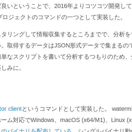
良いということで、2016年よりコツコツ開発し
プロジェクトのコマンドの一つとして実装した。
ニタリングして情報収集するところまでで、分析を
。取得するデータはJSON形式データで集まるので
簡単なスクリプトを書いて分析するつもりのため、
楽しみに。
tor client
というコマンドとして実装した。 watermint 
応でWindows、macOS (x64/M1)、Linux (x6
れのバイナリを配布している
。シングルバイナリ動