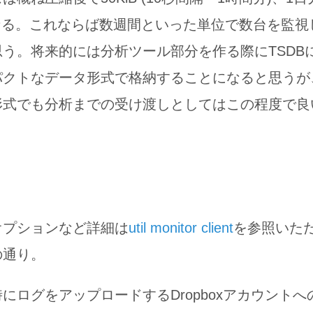
になる。これならば数週間といった単位で数台を監
う。将来的には分析ツール部分を作る際にTSDB
パクトなデータ形式で格納することになると思うが
形式でも分析までの受け渡しとしてはこの程度で良
オプションなど詳細は
util monitor client
を参照いた
の通り。
にログをアップロードするDropboxアカウント