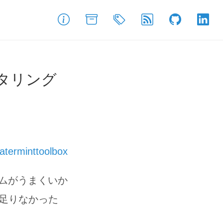
About
Archive
Tags
Feed
GitHub
Link
モニタリング
aterminttoolbox
ムがうまくいか
が足りなかった