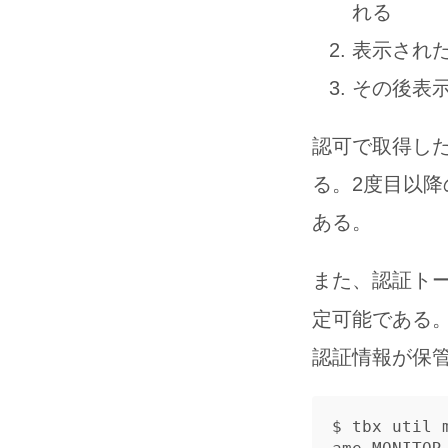
れる
表示された
その後表
認可で取得した認証ト
る。2度目以
ある。
また、認証ト
定可能である。たと
認証情報が保
$ tbx util 