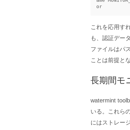
ame MONITOR
これを応用す
も、認証デー
ファイルはパ
ことは前提と
長期間モ
watermin
いる。これら
にはストレージ容