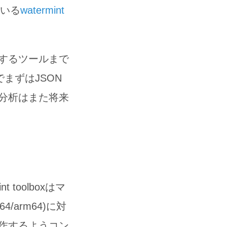
ている
watermint
するツールまで
まずはJSON
分析はまた将来
toolboxはマ
4/arm64)に対
作するようコン