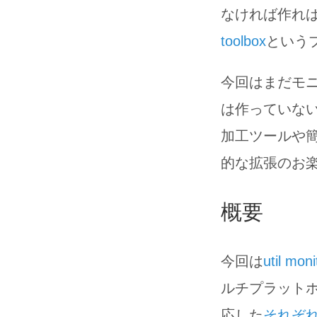
なければ作れば
toolbox
という
今回はまだモ
は作っていない
加工ツールや
的な拡張のお
概要
今回は
util moni
ルチプラットホーム対
応した
それぞ