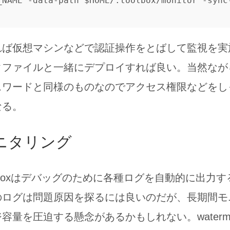
_NAME -data-path $HOME/.toolbox/monitor -sync
れば仮想マシンなどで認証操作をとばして監視を実
タファイルと一緒にデプロイすれば良い。当然なが
スワードと同様のものなのでアクセス権限などをし
なる。
ニタリング
t toolboxはデバッグのために各種ログを自動的に出
のログは問題原因を探るには良いのだが、長期間モ
量を圧迫する懸念があるかもしれない。watermint 