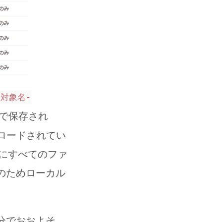
r-対象名-
式で保存され
ップロードされてい
にすべてのファ
施のためローカル
日分でおおよそ