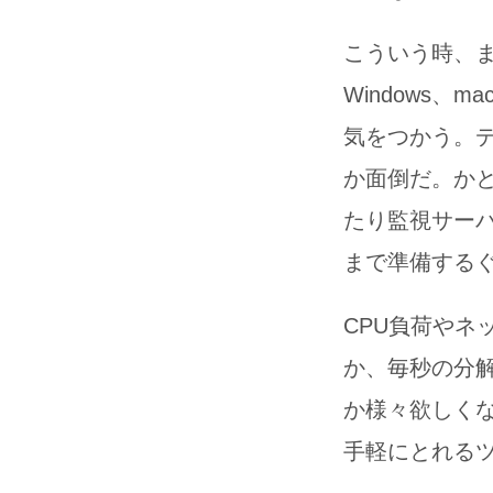
こういう時、
Windows、
気をつかう。
か面倒だ。か
たり監視サー
まで準備する
CPU負荷やネ
か、毎秒の分
か様々欲しく
手軽にとれる