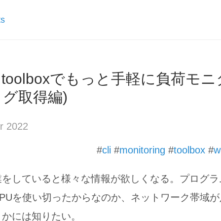
ts
int toolboxでもっと手軽に負荷
ログ取得編)
r 2022
#
cli
#
monitoring
#
toolbox
#
w
業をしていると様々な情報が欲しくなる。プログラ
CPUを使い切ったからなのか、ネットワーク帯域
まかには知りたい。