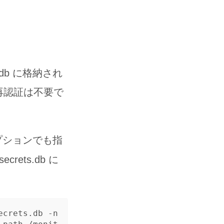
s.db に格納され
再認証は不要で
プションでも指
rets.db に
ecrets.db -n