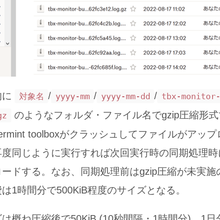
的に
/
/
/
対象名
yyyy-mm
yyyy-mm-dd
tbx-monito
のようなフォルダ・ファイル名でgzip圧縮形
gz
ermint toolboxがクラッシュしてファイルがア
再度同じように実行すれば次回実行時の同期処理時
ードする。なお、同期処理前はgzip圧縮が未実
は1時間分で500KiB程度のサイズとなる。
概ね圧縮後で50KiB (10秒間隔・1時間分)、1