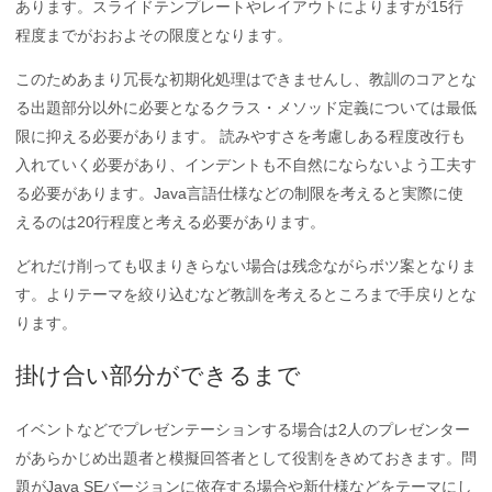
あります。スライドテンプレートやレイアウトによりますが15行
程度までがおおよその限度となります。
このためあまり冗長な初期化処理はできませんし、教訓のコアとな
る出題部分以外に必要となるクラス・メソッド定義については最低
限に抑える必要があります。 読みやすさを考慮しある程度改行も
入れていく必要があり、インデントも不自然にならないよう工夫す
る必要があります。Java言語仕様などの制限を考えると実際に使
えるのは20行程度と考える必要があります。
どれだけ削っても収まりきらない場合は残念ながらボツ案となりま
す。よりテーマを絞り込むなど教訓を考えるところまで手戻りとな
ります。
掛け合い部分ができるまで
イベントなどでプレゼンテーションする場合は2人のプレゼンター
があらかじめ出題者と模擬回答者として役割をきめておきます。問
題がJava SEバージョンに依存する場合や新仕様などをテーマにし