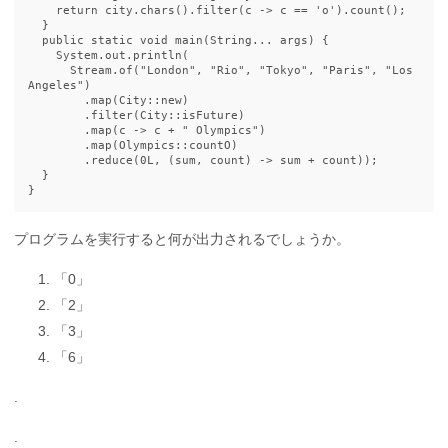
return
city
.
chars
().
filter
(
c
->
c
==
'o'
).
count
();
}
public
static
void
main
(
String
...
args
)
{
System
.
out
.
println
(
Stream
.
of
(
"London"
,
"Rio"
,
"Tokyo"
,
"Paris"
,
"Los 
Angeles"
)
.
map
(
City:
:
new
)
.
filter
(
City:
:
isFuture
)
.
map
(
c
->
c
+
" Olympics"
)
.
map
(
Olympics:
:
countO
)
.
reduce
(
0L
,
(
sum
,
count
)
->
sum
+
count
));
}
}
プログラムを実行すると何が出力されるでしょうか。
「0」
「2」
「3」
「6」
.
.