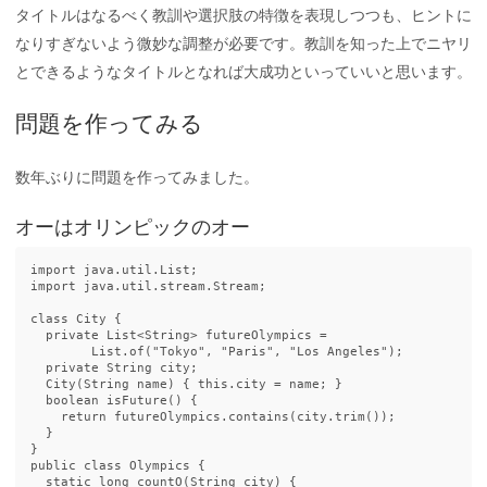
タイトルはなるべく教訓や選択肢の特徴を表現しつつも、ヒントに
なりすぎないよう微妙な調整が必要です。教訓を知った上でニヤリ
とできるようなタイトルとなれば大成功といっていいと思います。
問題を作ってみる
数年ぶりに問題を作ってみました。
オーはオリンピックのオー
import
java.util.List
;
import
java.util.stream.Stream
;
class
City
{
private
List
<
String
>
futureOlympics
=
List
.
of
(
"Tokyo"
,
"Paris"
,
"Los Angeles"
);
private
String
city
;
City
(
String
name
)
{
this
.
city
=
name
;
}
boolean
isFuture
()
{
return
futureOlympics
.
contains
(
city
.
trim
());
}
}
public
class
Olympics
{
static
long
countO
(
String
city
)
{