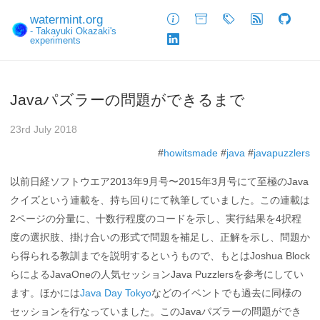
watermint.org
About
Archive
Tags
Feed
GitHub
- Takayuki Okazaki's
experiments
LinkedIn
Javaパズラーの問題ができるまで
23rd July 2018
#
howitsmade
#
java
#
javapuzzlers
以前日経ソフトウエア2013年9月号〜2015年3月号にて至極のJava
クイズという連載を、持ち回りにて執筆していました。この連載は
2ページの分量に、十数行程度のコードを示し、実行結果を4択程
度の選択肢、掛け合いの形式で問題を補足し、正解を示し、問題か
ら得られる教訓までを説明するというもので、もとはJoshua Block
らによるJavaOneの人気セッションJava Puzzlersを参考にしてい
ます。ほかには
Java Day Tokyo
などのイベントでも過去に同様の
セッションを行なっていました。このJavaパズラーの問題ができ