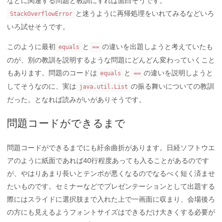
などに関連する問題と教訓にすれば面白そうです。
と迷うように再帰処理をいれてみるなどいろ
StackOverflowError
いろ試せそうです。
このように最初
と
の違いを出題しようと考えていたも
equals
==
のが、別の教訓を説明するような問題にどんどん変わっていくこと
もあります。問題のコードは
と
の違いを説明しようと
equals
==
してそうなのに、実は
の振る舞いについての教訓
java.util.List
だった。となれば読みがいがありそうです。
問題コードができるまで
問題コードができるまでにも紆余曲折があります。日経ソフトウエ
アのように紙面であれば40行程度あっても入ることがあるのです
が、やはりあまり長いとテンポが悪くなるのでなるべく短く済ませ
たいものです。セミナーなどでプレゼンテーションとして出題する
際にはスライドに選択肢まで入れた上で一画面に収まり、会場後ろ
の方にも見えるようフォントサイズはできるだけ大きくする必要が