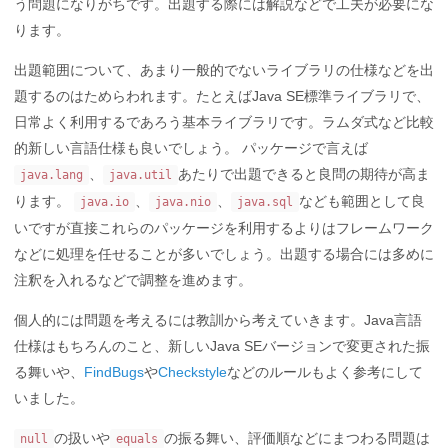
う問題になりがちです。出題する際には解説などで工夫が必要にな
ります。
出題範囲について、あまり一般的でないライブラリの仕様などを出
題するのはためらわれます。たとえばJava SE標準ライブラリで、
日常よく利用するであろう基本ライブラリです。ラムダ式など比較
的新しい言語仕様も良いでしょう。 パッケージで言えば
、
あたりで出題できると良問の期待が高ま
java.lang
java.util
ります。
、
、
なども範囲として良
java.io
java.nio
java.sql
いですが直接これらのパッケージを利用するよりはフレームワーク
などに処理を任せることが多いでしょう。出題する場合には多めに
注釈を入れるなどで調整を進めます。
個人的には問題を考えるには教訓から考えていきます。Java言語
仕様はもちろんのこと、新しいJava SEバージョンで変更された振
る舞いや、
FindBugs
や
Checkstyle
などのルールもよく参考にして
いました。
の扱いや
の振る舞い、評価順などにまつわる問題は
null
equals