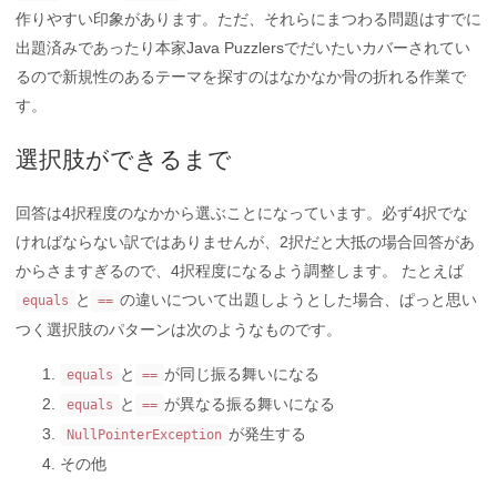
作りやすい印象があります。ただ、それらにまつわる問題はすでに
出題済みであったり本家Java Puzzlersでだいたいカバーされてい
るので新規性のあるテーマを探すのはなかなか骨の折れる作業で
す。
選択肢ができるまで
回答は4択程度のなかから選ぶことになっています。必ず4択でな
ければならない訳ではありませんが、2択だと大抵の場合回答があ
からさますぎるので、4択程度になるよう調整します。 たとえば
と
の違いについて出題しようとした場合、ぱっと思い
equals
==
つく選択肢のパターンは次のようなものです。
と
が同じ振る舞いになる
equals
==
と
が異なる振る舞いになる
equals
==
が発生する
NullPointerException
その他