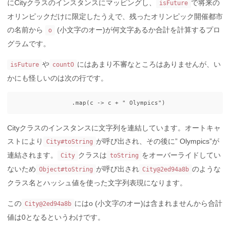
にCityクラスのインスタンスにマッピングし、
で将来の
isFuture
オリンピックだけに限定したうえで、残ったオリンピック開催都市
の名前から
(小文字のオー)が何文字あるか合計を計算するプロ
o
グラムです。
や
にはあまり不審なところはありませんが、い
isFuture
countO
かにも怪しいのは次の行です。
.
map
(
c
->
c
+
" Olympics"
)
Cityクラスのインスタンスに文字列を連結しています。オートキャ
ストにより
が呼び出され、その後に” Olympics”が
City#toString
連結されます。
クラスは
をオーバーライドしてい
City
toString
ないため
が呼び出され
のような
Object#toString
City@2ed94a8b
クラス名とハッシュ値を使った文字列表現になります。
この
にはo (小文字のオー)は含まれませんから合計
City@2ed94a8b
値は0となるというわけです。