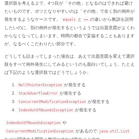
選択肢を考える上で、4つ目が「その他」となるのはできれば避け
たいものです。ボツとなりやすいのは「その他」で全く別の例外が
発生するようなケースです。
と
の違いから教訓を説明
equals
==
したいのに、別の例外が発生するというようでは出題意図がよくわ
からなくなってしまいます。時間の都合で妥協することもあります
が、なるべくこだわりたい部分です。
どうしても詰まってしまった場合は、あえて出題意図を変えて選択
肢をすべて例外発生にしてみるというのも面白いでしょう。たとえ
ば下記のような選択肢ではどうでしょうか。
が発生する
NullPointerException
が発生する
StackOverflowError
が発生する
ConcurrentModificationException
が発生する
IndexOutOfBoundsException
や
IndexOutOfBoundsException
があるので
ConcurrentModificationException
java.util.List