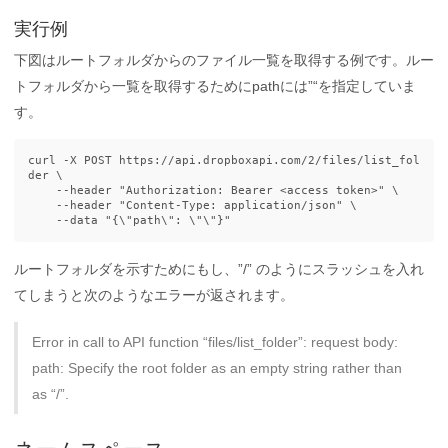
実行例
下図はルートフォルダからのファイル一覧を取得する例です。ルー
トフォルダから一覧を取得するためにpathには”“を指定していま
す。
curl 
-X
 POST https://api.dropboxapi.com/2/files/list_fol
der 
\
--header
"Authorization: Bearer <access token>"
\
--header
"Content-Type: application/json"
\
--data
"{
\"
path
\"
: 
\"\"
}"
ルートフォルダを示すためにもし、”/” のようにスラッシュを入れ
てしまうと次のようなエラーが返されます。
Error in call to API function “files/list_folder”: request body:
path: Specify the root folder as an empty string rather than
as “/”.