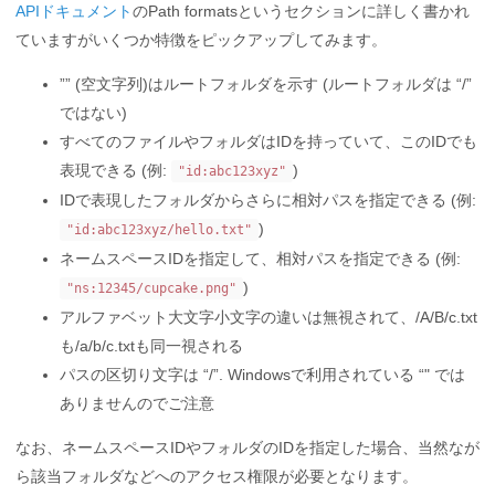
APIドキュメント
のPath formatsというセクションに詳しく書かれ
ていますがいくつか特徴をピックアップしてみます。
”” (空文字列)はルートフォルダを示す (ルートフォルダは “/”
ではない)
すべてのファイルやフォルダはIDを持っていて、このIDでも
表現できる (例:
)
"id:abc123xyz"
IDで表現したフォルダからさらに相対パスを指定できる (例:
)
"id:abc123xyz/hello.txt"
ネームスペースIDを指定して、相対パスを指定できる (例:
)
"ns:12345/cupcake.png"
アルファベット大文字小文字の違いは無視されて、/A/B/c.txt
も/a/b/c.txtも同一視される
パスの区切り文字は “/”. Windowsで利用されている “" では
ありませんのでご注意
なお、ネームスペースIDやフォルダのIDを指定した場合、当然なが
ら該当フォルダなどへのアクセス権限が必要となります。