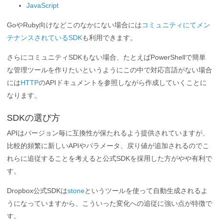
JavaScript
GoやRuby向けなどこのなかにない場合には
コミュニティにてメン
テナンスされているSDK
も利用できます。
さらにコミュニティSDKもない場合、たとえばPowerShellで簡単
な管理ツールを作りたいというようにこの中で対応言語がない場合
には
HTTP
のAPIドキュメントを参照しながら作成していくことに
なります。
SDKの選び方
APIはバージョン毎に互換性が保たれるよう提供されていますが、
比較的頻繁に新しいAPIやパラメータ、戻り値が追加されるのでこ
れらに追従することを考えると公式SDKを採用した方がやや有利で
す。
Dropbox公式SDKは
stone
というツールを使って自動生成されるよ
うになっていますから、こういった変化への追従に強い点が特徴で
す。