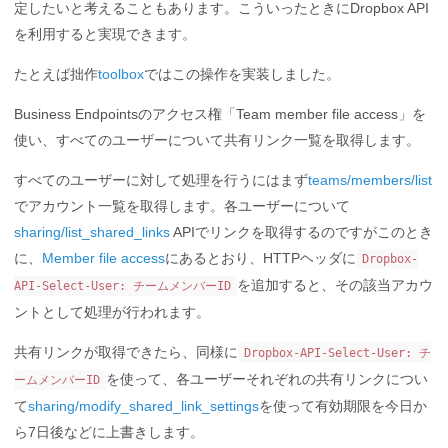
定したいと考えることもあります。こういったときにDropbox API
を利用すると実現できます。
たとえば拙作
toolbox
ではこの操作を実装しました。
Business Endpointsのアクセス権「Team member file access」を
使い、すべてのユーザーについて共有リンク一覧を取得します。
すべてのユーザーに対して処理を行うにはまず
teams/members/list
でアカウント一覧を取得します。各ユーザーについて
sharing/list_shared_links
APIでリンクを取得するのですがこのとき
に、
Member file access
にあるとおり、HTTPヘッダに
Dropbox-
を追加すると、その該当アカウ
API-Select-User: チームメンバーID
ントとして処理が行われます。
共有リンクが取得できたら、同様に
Dropbox-API-Select-User: チ
を使って、各ユーザーそれぞれの共有リンクについ
ームメンバーID
て
sharing/modify_shared_link_settings
を使って有効期限を今日か
ら7日後などに上書きします。