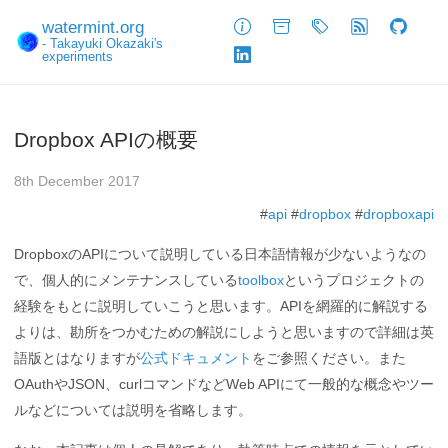
watermint.org
About
Archive
Tags
Feed
GitHub
- Takayuki Okazaki's
experiments
LinkedIn
Dropbox APIの概要
8th December 2017
#
api
#
dropbox
#
dropboxapi
DropboxのAPIについて説明している日本語情報が少ないようなの
で、個人的にメンテナンスしている
toolbox
というプロジェクトの
経験をもとに説明していこうと思います。APIを網羅的に解説する
よりは、勘所をつかむための解説にしようと思いますので詳細は英
語版とはなりますが
公式ドキュメント
をご参照ください。また
OAuthやJSON、curlコマンドなどWeb APIにて一般的な概念やツー
ルなどについては説明を省略します。