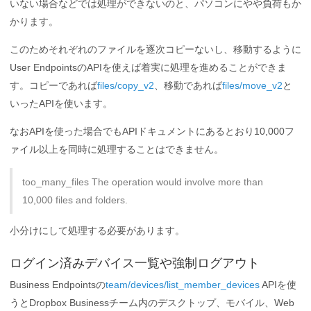
いない場合などでは処理ができないのと、パソコンにやや負荷もか
かります。
このためそれぞれのファイルを逐次コピーないし、移動するように
User EndpointsのAPIを使えば着実に処理を進めることができま
す。コピーであれば
files/copy_v2
、移動であれば
files/move_v2
と
いったAPIを使います。
なおAPIを使った場合でもAPIドキュメントにあるとおり10,000フ
ァイル以上を同時に処理することはできません。
too_many_files The operation would involve more than
10,000 files and folders.
小分けにして処理する必要があります。
ログイン済みデバイス一覧や強制ログアウト
Business Endpointsの
team/devices/list_member_devices
APIを使
うとDropbox Businessチーム内のデスクトップ、モバイル、Web