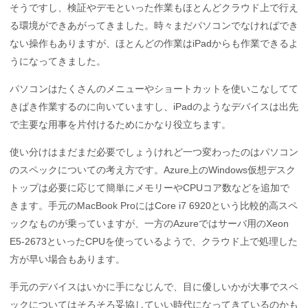
そうですし、検証やデモといった作業もほとんどクラウド上で行え
る環境ができあがってきました。時々まだパソコンでなければでき
ない操作もありますが、ほとんどの作業はiPadからも作業できるよ
うになってきました。
パソコンはたくさんのメニューやショートカットを使いこなしてて
きぱき作業するのに向いていますし、iPadのようなデバイスは出先
で主要な用事を片付けるためにかなり役立ちます。
使い分けはまだまだ必要でしょうけれど一つ変わったのはパソコン
のスペックについての考え方です。Azure上のWindows仮想デスク
トップは必要に応じて簡単にメモリーやCPUコア数などを追加で
きます。手元のMacBook ProにはCore i7 6920という比較的高スペ
ックなものが乗っていますが、一方のAzureではサーバ用のXeon
E5-2673といったCPUを使っているようで、クラウド上で処理した
方が早い場合もあります。
手元のデバイスはいかに手になじんで、目に優しいかが大事でスペ
ックについてはそろそろ妥協していい時代になってきているのかも