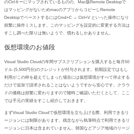
のCtrlキーにマップされているものの、Mac版Remote Desktopで
はマッピングがないためmacのアプリからコピーしRemote
DesktopでペーストするにはCmd+C → Ctrl+V といった操作になり
頻繁に操作ミスします。このマッピングを設定的に変更する方法は
すこし調べた限りは無いようで、慣れるしかありません。
仮想環境のお値段
Visual Studio Cloudの年間サブスクリプションを購入すると毎月50
ドル (5,500円分)のクレジットが付与されます。初期設定ではもし
利用がこの枠を超えてしまった場合には仮想環境がすべて停止する
だけで追加で請求されることはないようですから安心です。クラウ
ドの価格は頻繁に変わりますので随時ご確認いただくとして、ここ
では手元の実績をすこし紹介しておきます。
まずVisual Studio Cloudで仮想環境を立ち上げる際、利用できるリ
ージョンには制限があります。残念ながら執筆時点で利用できるリ
ージョンに日本は含まれていません。韓国などアジア地域のリージ