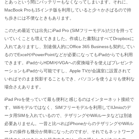
とあっという間にバッテリーもなくなってしまいます。それに、
MacBook Proも15インチ版を利用していると少々かさばるので持
ち歩きには不便なときもあります。
このため最近では出先にiPad Pro (SIMフリーモデル)だけを持って
いていくことも増えてきました。作成した書類はすべてDropboxに
入れてありますし、別途個人的にOffice 365 Businessも契約してい
るのでExcelやPowerPointなどが必要になってもiPadからでも利用
できます。iPadからHDMIやVGAへの変換端子を使えばプレゼンテ
ーションもiPadから可能ですし、Apple TVが会議室に設置されて
いればそのまま投影することもでき、パソコンを使うよりも便利な
場合さえあります。
iPad Proを使っていて最も便利と感じるのはインターネット接続で
す。Wifiモデルではなく、SIMフリーモデルを利用してIIJmioのデ
ータ用SIMを入れているので、テザリングやWifiルータなどは別途
必要ありません。一昔と比べればiPhoneからのテザリングやWifiル
ータの操作も幾分か簡単になったのですが、それでもネットワーク