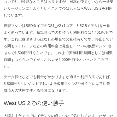
ョンで利用可能なところはありますが、日本が使えないなら一番安
いリージョンにしようということで今はもっぱらWest US 2を利用
しています。
仮想マシンはSSDタイプのDS1_V2 (1コア、3.5GBメモリ)を一番
よく使っています。執筆時点での見積もり利用料金は4,401円/月で
す。これは稼働させっぱなしの場合での見積もりです。停止してい
る間もストレージなどの利用料金は発生し、SSDの仮想マシン1台
ぶんで1,500円/月ぐらいです。これまで実績利用時間としては週数
時間ずつぐらいですが、おおよそ2,000円前後といったところでし
た。
データ転送などでも料金がかかりますが通常の利用方法であれば、
5,500円のクレジットでおおよそ仮想マシン2台分ぐらいは常に作
成済みの状態で使える換算になります。
West US 2での使い勝手
大陸をまたぐのでレイテンシの点について気にしていましたが、た