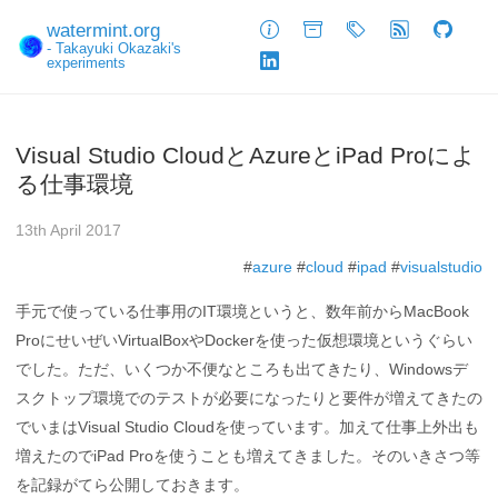
watermint.org
About
Archive
Tags
Feed
GitHub
- Takayuki Okazaki's
experiments
LinkedIn
Visual Studio CloudとAzureとiPad Proによ
る仕事環境
13th April 2017
#
azure
#
cloud
#
ipad
#
visualstudio
手元で使っている仕事用のIT環境というと、数年前からMacBook
ProにせいぜいVirtualBoxやDockerを使った仮想環境というぐらい
でした。ただ、いくつか不便なところも出てきたり、Windowsデ
スクトップ環境でのテストが必要になったりと要件が増えてきたの
でいまはVisual Studio Cloudを使っています。加えて仕事上外出も
増えたのでiPad Proを使うことも増えてきました。そのいきさつ等
を記録がてら公開しておきます。