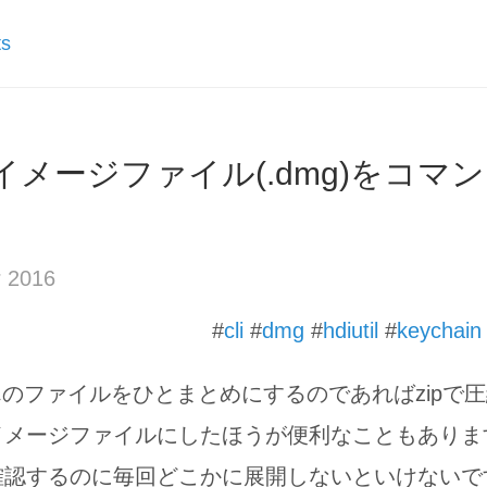
ts
メージファイル(.dmg)をコマ
 2016
#
cli
#
dmg
#
hdiutil
#
keychain
んのファイルをひとまとめにするのであればzipで
メージファイルにしたほうが便利なこともあります
確認するのに毎回どこかに展開しないといけないで