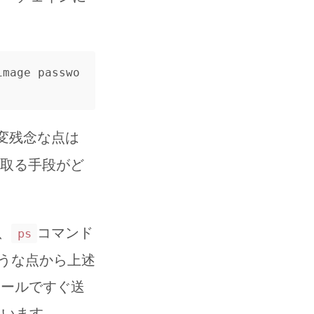
image passwo
変残念な点は
取る手段がど
、
コマンド
ps
うな点から上述
メールですぐ送
ています。