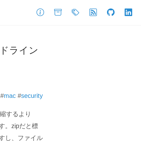
About
Archive
Tags
Feed
GitHub
Link
ンドライン
#
mac
#
security
圧縮するより
。zipだと標
すし、ファイル