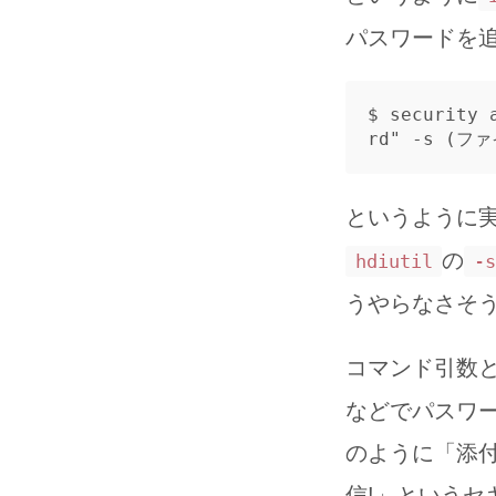
パスワードを
$ 
security 
rd"
-s
(
ファ
というように
の
hdiutil
-s
うやらなさそ
コマンド引数
などでパスワ
のように「添付
信!」という