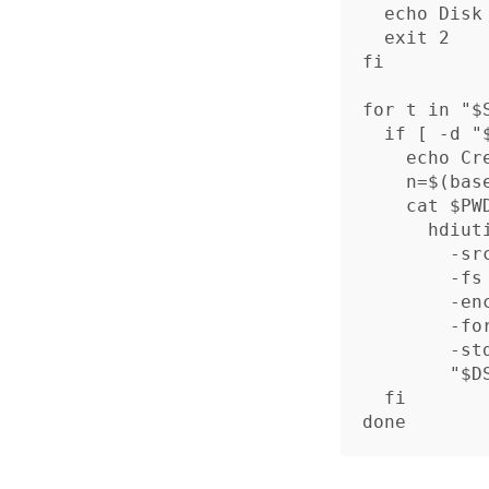
echo 
Disk
exit 
fi

for 
t 
in
"
$
  if
[
-d
"
echo 
Cr
n
=
$(
bas
cat
$PW
      h
-sr
-fs
-en
-fo
-st
"
$D
fi

done