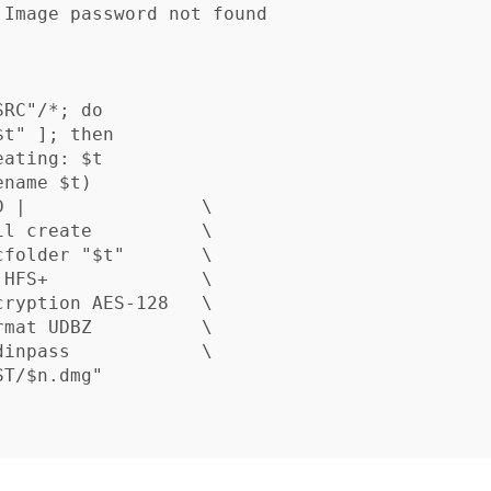
 Image password not found

SRC
"
/
*
;
do

$t
"
]
;
then

eating: 
$t
ename
$t
)
D
 |                
\
diutil create          
\
cfolder
"
$t
"
\
 HFS+              
\
cryption
 AES-128   
\
rmat
 UDBZ          
\
dinpass
\
ST
/
$n
.dmg"