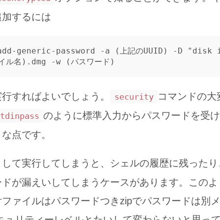
追加するには
add-generic-password 
-a
(
上記のUUID
)
-D
"disk 
イル名
)
.dmg 
-w
(
パスワード
)
実行すればよいでしょう。
コマンドの大
security
のように標準入力からパスワードを受け
tdinpass
うな点です。
として実行してしまうと、シェルの履歴に残ったり
ードが漏えいしてしまうケースがあります。このよ
ファイルはパスワードつきzipでパスワードは別
セキュリティーレベルとたいして変わらないと思っ