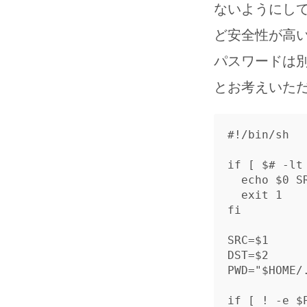
ないようにし
ど安全性が高い
パスワードは
とお考えいた
#!/bin/sh
if
[
$# 
-lt
echo
$0
 S
exit 
fi

SRC
=
$1
DST
=
$2
PWD
=
"
$HOME
/
if
[
!
-e
$